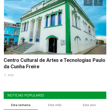
Centro Cultural de Artes e Tecnologias Paulo
N
da Cunha Freire
e
3028
NOTICIAS POPULARES
Esta semana
Este mês
Este ano